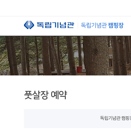
본문 바로가기
풋살장 예약
독립기념관 캠핑장