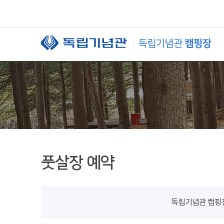
본문 바로가기
풋살장 예약
독립기념관 캠핑장