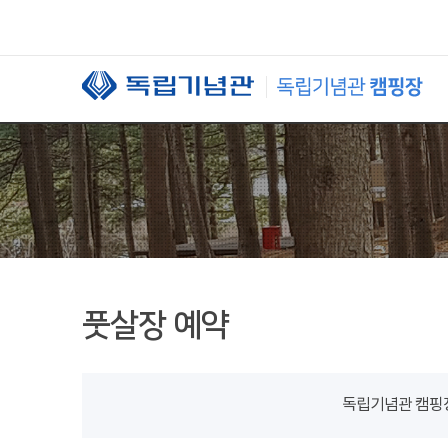
본문 바로가기
풋살장 예약
독립기념관 캠핑장