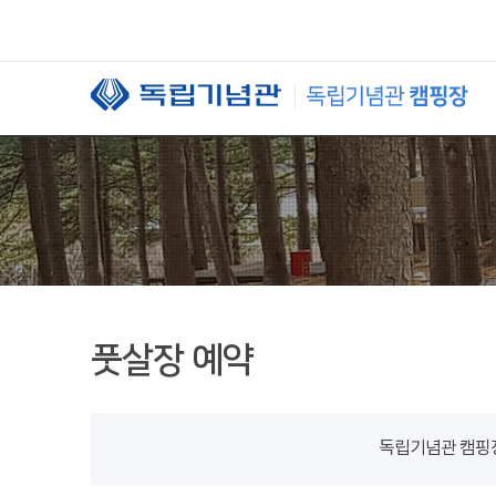
본문 바로가기
풋살장 예약
독립기념관 캠핑장