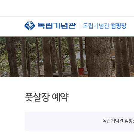
본문 바로가기
풋살장 예약
독립기념관 캠핑장