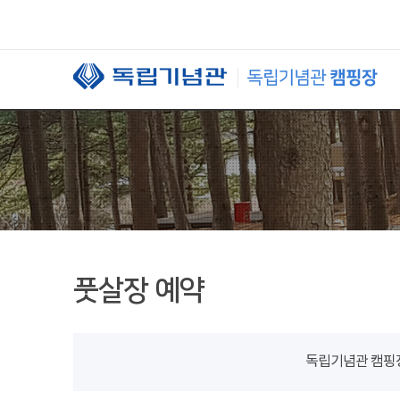
본문 바로가기
풋살장 예약
독립기념관 캠핑장