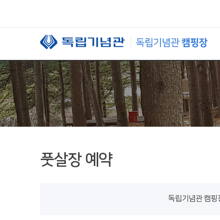
본문 바로가기
풋살장 예약
독립기념관 캠핑장