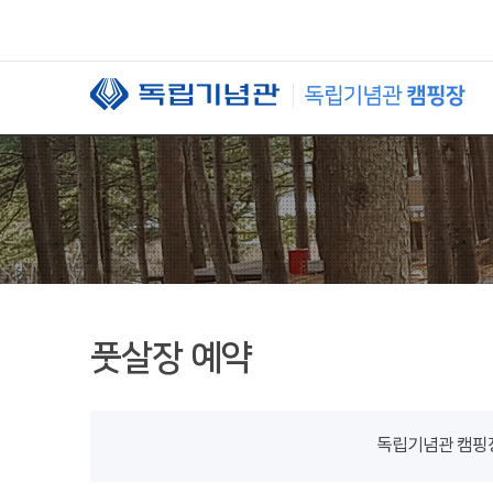
본문 바로가기
풋살장 예약
독립기념관 캠핑장