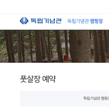
본문 바로가기
풋살장 예약
독립기념관 캠핑장