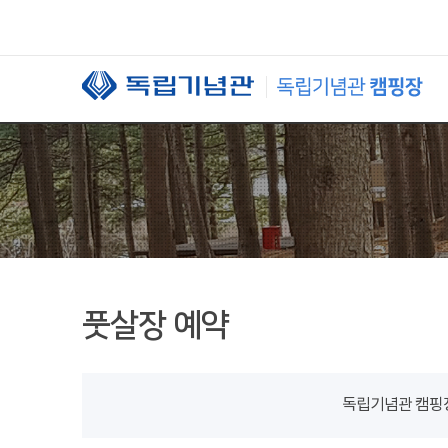
본문 바로가기
풋살장 예약
독립기념관 캠핑장