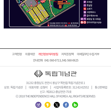
고객헌장
이용약관
개인정보처리방침
저작권정책
이메일무단수집거부
안내전화 041-560-0713, 041-560-0625
31232 충청남도 천안시 동남구 목천읍 독립기념관로 1
상호 : 독립기념관 | 대표자명 : 김형석 | 사업자등록번호 : 312-82-02552 | 통신판매업
신고 : 제2012-충남천안-75호
ⓒ 2018 THE INDEPENDENCE HALL OF KOREA. ALL RIGHTS RESERVED.