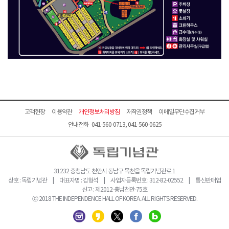
고객헌장
이용약관
개인정보처리방침
저작권정책
이메일무단수집거부
안내전화 041-560-0713, 041-560-0625
31232 충청남도 천안시 동남구 목천읍 독립기념관로 1
상호 : 독립기념관 | 대표자명 : 김형석 | 사업자등록번호 : 312-82-02552 | 통신판매업
신고 : 제2012-충남천안-75호
ⓒ 2018 THE INDEPENDENCE HALL OF KOREA. ALL RIGHTS RESERVED.