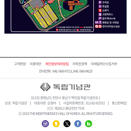
고객헌장
이용약관
개인정보처리방침
저작권정책
이메일무단수집거부
안내전화 041-560-0713, 041-560-0625
31232 충청남도 천안시 동남구 목천읍 독립기념관로 1
상호 : 독립기념관 | 대표자명 : 김형석 | 사업자등록번호 : 312-82-02552 | 통신판매업
신고 : 제2012-충남천안-75호
ⓒ 2018 THE INDEPENDENCE HALL OF KOREA. ALL RIGHTS RESERVED.