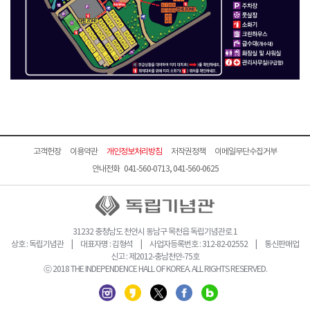
고객헌장
이용약관
개인정보처리방침
저작권정책
이메일무단수집거부
안내전화 041-560-0713, 041-560-0625
31232 충청남도 천안시 동남구 목천읍 독립기념관로 1
상호 : 독립기념관 | 대표자명 : 김형석 | 사업자등록번호 : 312-82-02552 | 통신판매업
신고 : 제2012-충남천안-75호
ⓒ 2018 THE INDEPENDENCE HALL OF KOREA. ALL RIGHTS RESERVED.