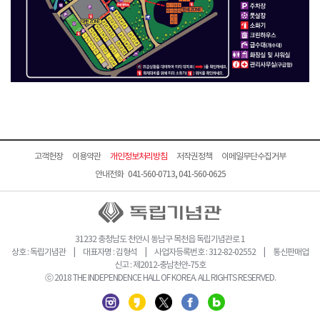
고객헌장
이용약관
개인정보처리방침
저작권정책
이메일무단수집거부
안내전화 041-560-0713, 041-560-0625
31232 충청남도 천안시 동남구 목천읍 독립기념관로 1
상호 : 독립기념관 | 대표자명 : 김형석 | 사업자등록번호 : 312-82-02552 | 통신판매업
신고 : 제2012-충남천안-75호
ⓒ 2018 THE INDEPENDENCE HALL OF KOREA. ALL RIGHTS RESERVED.