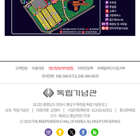
고객헌장
이용약관
개인정보처리방침
저작권정책
이메일무단수집거부
안내전화 041-560-0713, 041-560-0625
31232 충청남도 천안시 동남구 목천읍 독립기념관로 1
상호 : 독립기념관 | 대표자명 : 김형석 | 사업자등록번호 : 312-82-02552 | 통신판매업
신고 : 제2012-충남천안-75호
ⓒ 2018 THE INDEPENDENCE HALL OF KOREA. ALL RIGHTS RESERVED.