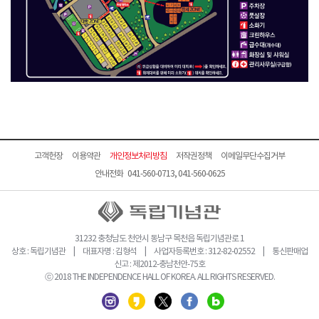
고객헌장
이용약관
개인정보처리방침
저작권정책
이메일무단수집거부
안내전화 041-560-0713, 041-560-0625
31232 충청남도 천안시 동남구 목천읍 독립기념관로 1
상호 : 독립기념관 | 대표자명 : 김형석 | 사업자등록번호 : 312-82-02552 | 통신판매업
신고 : 제2012-충남천안-75호
ⓒ 2018 THE INDEPENDENCE HALL OF KOREA. ALL RIGHTS RESERVED.