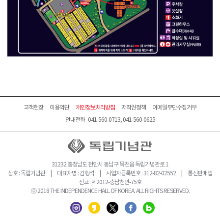
고객헌장
이용약관
개인정보처리방침
저작권정책
이메일무단수집거부
안내전화 041-560-0713, 041-560-0625
31232 충청남도 천안시 동남구 목천읍 독립기념관로 1
상호 : 독립기념관 | 대표자명 : 김형석 | 사업자등록번호 : 312-82-02552 | 통신판매업
신고 : 제2012-충남천안-75호
ⓒ 2018 THE INDEPENDENCE HALL OF KOREA. ALL RIGHTS RESERVED.