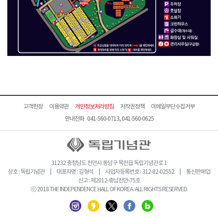
고객헌장
이용약관
개인정보처리방침
저작권정책
이메일무단수집거부
안내전화 041-560-0713, 041-560-0625
31232 충청남도 천안시 동남구 목천읍 독립기념관로 1
상호 : 독립기념관 | 대표자명 : 김형석 | 사업자등록번호 : 312-82-02552 | 통신판매업
신고 : 제2012-충남천안-75호
ⓒ 2018 THE INDEPENDENCE HALL OF KOREA. ALL RIGHTS RESERVED.