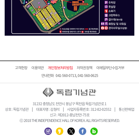
고객헌장
이용약관
개인정보처리방침
저작권정책
이메일무단수집거부
안내전화 041-560-0713, 041-560-0625
31232 충청남도 천안시 동남구 목천읍 독립기념관로 1
상호 : 독립기념관 | 대표자명 : 김형석 | 사업자등록번호 : 312-82-02552 | 통신판매업
신고 : 제2012-충남천안-75호
ⓒ 2018 THE INDEPENDENCE HALL OF KOREA. ALL RIGHTS RESERVED.