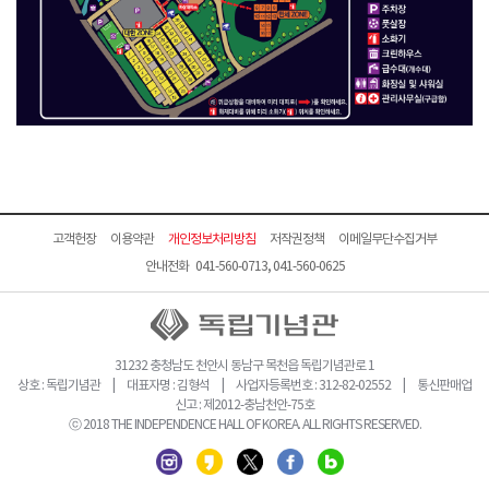
고객헌장
이용약관
개인정보처리방침
저작권정책
이메일무단수집거부
안내전화 041-560-0713, 041-560-0625
31232 충청남도 천안시 동남구 목천읍 독립기념관로 1
상호 : 독립기념관 | 대표자명 : 김형석 | 사업자등록번호 : 312-82-02552 | 통신판매업
신고 : 제2012-충남천안-75호
ⓒ 2018 THE INDEPENDENCE HALL OF KOREA. ALL RIGHTS RESERVED.