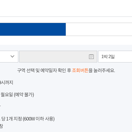
1박 2일
구역 선택 및 예약일자 확인 후
조회버튼
을 눌러주세요.
 9시까지
 월요일 (예약 불가)
참
 1개 지정 (600W 이하 사용)
참