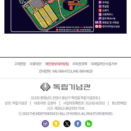
고객헌장
이용약관
개인정보처리방침
저작권정책
이메일무단수집거부
안내전화 041-560-0713, 041-560-0625
31232 충청남도 천안시 동남구 목천읍 독립기념관로 1
상호 : 독립기념관 | 대표자명 : 김형석 | 사업자등록번호 : 312-82-02552 | 통신판매업
신고 : 제2012-충남천안-75호
ⓒ 2018 THE INDEPENDENCE HALL OF KOREA. ALL RIGHTS RESERVED.