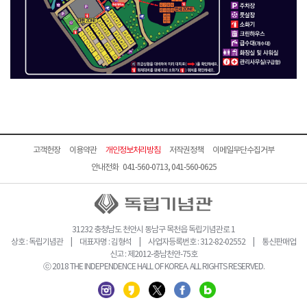
고객헌장
이용약관
개인정보처리방침
저작권정책
이메일무단수집거부
안내전화 041-560-0713, 041-560-0625
31232 충청남도 천안시 동남구 목천읍 독립기념관로 1
상호 : 독립기념관 | 대표자명 : 김형석 | 사업자등록번호 : 312-82-02552 | 통신판매업
신고 : 제2012-충남천안-75호
ⓒ 2018 THE INDEPENDENCE HALL OF KOREA. ALL RIGHTS RESERVED.