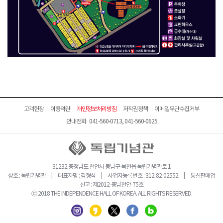
고객헌장
이용약관
개인정보처리방침
저작권정책
이메일무단수집거부
안내전화 041-560-0713, 041-560-0625
31232 충청남도 천안시 동남구 목천읍 독립기념관로 1
상호 : 독립기념관 | 대표자명 : 김형석 | 사업자등록번호 : 312-82-02552 | 통신판매업
신고 : 제2012-충남천안-75호
ⓒ 2018 THE INDEPENDENCE HALL OF KOREA. ALL RIGHTS RESERVED.