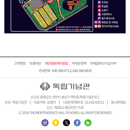
고객헌장
이용약관
개인정보처리방침
저작권정책
이메일무단수집거부
안내전화 041-560-0713, 041-560-0625
31232 충청남도 천안시 동남구 목천읍 독립기념관로 1
상호 : 독립기념관 | 대표자명 : 김형석 | 사업자등록번호 : 312-82-02552 | 통신판매업
신고 : 제2012-충남천안-75호
ⓒ 2018 THE INDEPENDENCE HALL OF KOREA. ALL RIGHTS RESERVED.