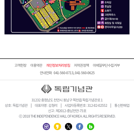
고객헌장
이용약관
개인정보처리방침
저작권정책
이메일무단수집거부
안내전화 041-560-0713, 041-560-0625
31232 충청남도 천안시 동남구 목천읍 독립기념관로 1
상호 : 독립기념관 | 대표자명 : 김형석 | 사업자등록번호 : 312-82-02552 | 통신판매업
신고 : 제2012-충남천안-75호
ⓒ 2018 THE INDEPENDENCE HALL OF KOREA. ALL RIGHTS RESERVED.