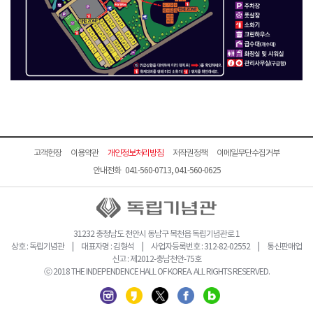
고객헌장
이용약관
개인정보처리방침
저작권정책
이메일무단수집거부
안내전화 041-560-0713, 041-560-0625
31232 충청남도 천안시 동남구 목천읍 독립기념관로 1
상호 : 독립기념관 | 대표자명 : 김형석 | 사업자등록번호 : 312-82-02552 | 통신판매업
신고 : 제2012-충남천안-75호
ⓒ 2018 THE INDEPENDENCE HALL OF KOREA. ALL RIGHTS RESERVED.