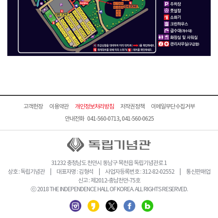
고객헌장
이용약관
개인정보처리방침
저작권정책
이메일무단수집거부
안내전화 041-560-0713, 041-560-0625
31232 충청남도 천안시 동남구 목천읍 독립기념관로 1
상호 : 독립기념관 | 대표자명 : 김형석 | 사업자등록번호 : 312-82-02552 | 통신판매업
신고 : 제2012-충남천안-75호
ⓒ 2018 THE INDEPENDENCE HALL OF KOREA. ALL RIGHTS RESERVED.