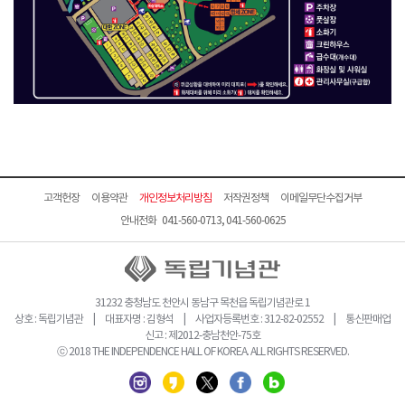
고객헌장
이용약관
개인정보처리방침
저작권정책
이메일무단수집거부
안내전화 041-560-0713, 041-560-0625
31232 충청남도 천안시 동남구 목천읍 독립기념관로 1
상호 : 독립기념관 | 대표자명 : 김형석 | 사업자등록번호 : 312-82-02552 | 통신판매업
신고 : 제2012-충남천안-75호
ⓒ 2018 THE INDEPENDENCE HALL OF KOREA. ALL RIGHTS RESERVED.