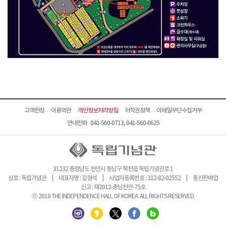
고객헌장
이용약관
개인정보처리방침
저작권정책
이메일무단수집거부
안내전화 041-560-0713, 041-560-0625
31232 충청남도 천안시 동남구 목천읍 독립기념관로 1
상호 : 독립기념관 | 대표자명 : 김형석 | 사업자등록번호 : 312-82-02552 | 통신판매업
신고 : 제2012-충남천안-75호
ⓒ 2018 THE INDEPENDENCE HALL OF KOREA. ALL RIGHTS RESERVED.