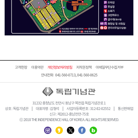
고객헌장
이용약관
개인정보처리방침
저작권정책
이메일무단수집거부
안내전화 041-560-0713, 041-560-0625
31232 충청남도 천안시 동남구 목천읍 독립기념관로 1
상호 : 독립기념관 | 대표자명 : 김형석 | 사업자등록번호 : 312-82-02552 | 통신판매업
신고 : 제2012-충남천안-75호
ⓒ 2018 THE INDEPENDENCE HALL OF KOREA. ALL RIGHTS RESERVED.