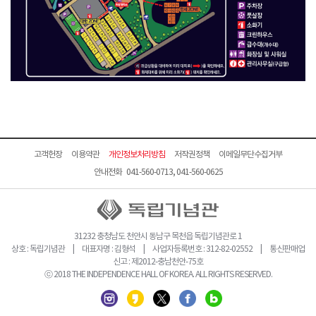
고객헌장
이용약관
개인정보처리방침
저작권정책
이메일무단수집거부
안내전화 041-560-0713, 041-560-0625
31232 충청남도 천안시 동남구 목천읍 독립기념관로 1
상호 : 독립기념관 | 대표자명 : 김형석 | 사업자등록번호 : 312-82-02552 | 통신판매업
신고 : 제2012-충남천안-75호
ⓒ 2018 THE INDEPENDENCE HALL OF KOREA. ALL RIGHTS RESERVED.