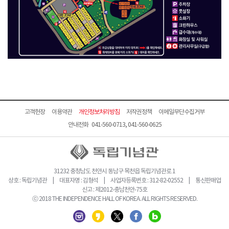
고객헌장
이용약관
개인정보처리방침
저작권정책
이메일무단수집거부
안내전화 041-560-0713, 041-560-0625
31232 충청남도 천안시 동남구 목천읍 독립기념관로 1
상호 : 독립기념관 | 대표자명 : 김형석 | 사업자등록번호 : 312-82-02552 | 통신판매업
신고 : 제2012-충남천안-75호
ⓒ 2018 THE INDEPENDENCE HALL OF KOREA. ALL RIGHTS RESERVED.