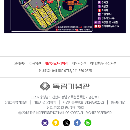
고객헌장
이용약관
개인정보처리방침
저작권정책
이메일무단수집거부
안내전화 041-560-0713, 041-560-0625
31232 충청남도 천안시 동남구 목천읍 독립기념관로 1
상호 : 독립기념관 | 대표자명 : 김형석 | 사업자등록번호 : 312-82-02552 | 통신판매업
신고 : 제2012-충남천안-75호
ⓒ 2018 THE INDEPENDENCE HALL OF KOREA. ALL RIGHTS RESERVED.