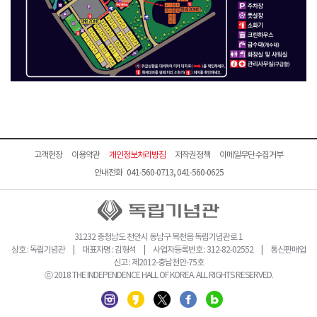
고객헌장
이용약관
개인정보처리방침
저작권정책
이메일무단수집거부
안내전화 041-560-0713, 041-560-0625
31232 충청남도 천안시 동남구 목천읍 독립기념관로 1
상호 : 독립기념관 | 대표자명 : 김형석 | 사업자등록번호 : 312-82-02552 | 통신판매업
신고 : 제2012-충남천안-75호
ⓒ 2018 THE INDEPENDENCE HALL OF KOREA. ALL RIGHTS RESERVED.