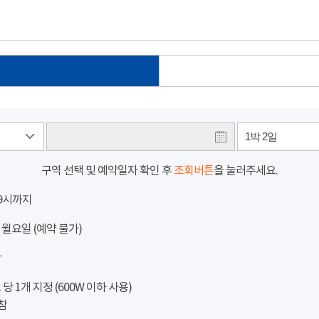
1박 2일
구역 선택 및 예약일자 확인 후
조회버튼
을 눌러주세요.
 9시까지
 월요일 (예약 불가)
참
 1개 지정 (600W 이하 사용)
참