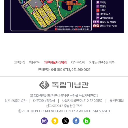
고객헌장
이용약관
개인정보처리방침
저작권정책
이메일무단수집거부
안내전화 041-560-0713, 041-560-0625
31232 충청남도 천안시 동남구 목천읍 독립기념관로 1
상호 : 독립기념관 | 대표자명 : 김형석 | 사업자등록번호 : 312-82-02552 | 통신판매업
신고 : 제2012-충남천안-75호
ⓒ 2018 THE INDEPENDENCE HALL OF KOREA. ALL RIGHTS RESERVED.