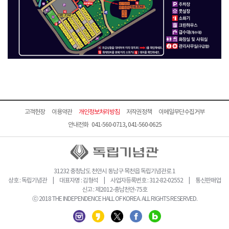
고객헌장
이용약관
개인정보처리방침
저작권정책
이메일무단수집거부
안내전화 041-560-0713, 041-560-0625
31232 충청남도 천안시 동남구 목천읍 독립기념관로 1
상호 : 독립기념관 | 대표자명 : 김형석 | 사업자등록번호 : 312-82-02552 | 통신판매업
신고 : 제2012-충남천안-75호
ⓒ 2018 THE INDEPENDENCE HALL OF KOREA. ALL RIGHTS RESERVED.