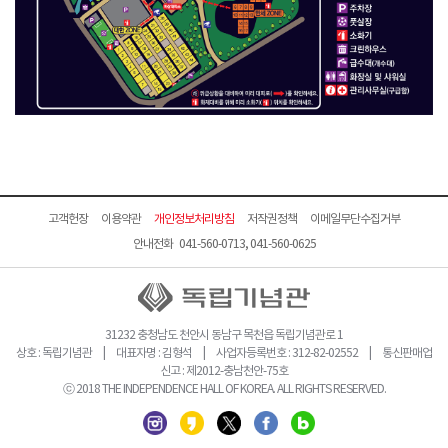
고객헌장
이용약관
개인정보처리방침
저작권정책
이메일무단수집거부
안내전화 041-560-0713, 041-560-0625
31232 충청남도 천안시 동남구 목천읍 독립기념관로 1
상호 : 독립기념관 | 대표자명 : 김형석 | 사업자등록번호 : 312-82-02552 | 통신판매업
신고 : 제2012-충남천안-75호
ⓒ 2018 THE INDEPENDENCE HALL OF KOREA. ALL RIGHTS RESERVED.