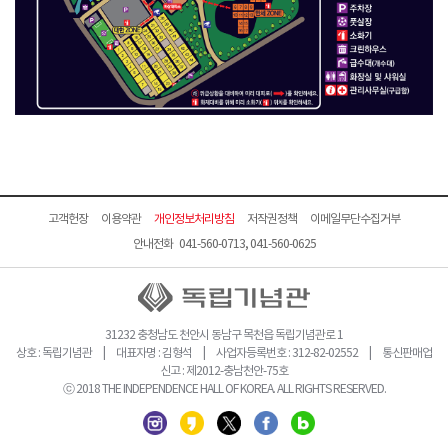
고객헌장
이용약관
개인정보처리방침
저작권정책
이메일무단수집거부
안내전화 041-560-0713, 041-560-0625
31232 충청남도 천안시 동남구 목천읍 독립기념관로 1
상호 : 독립기념관 | 대표자명 : 김형석 | 사업자등록번호 : 312-82-02552 | 통신판매업
신고 : 제2012-충남천안-75호
ⓒ 2018 THE INDEPENDENCE HALL OF KOREA. ALL RIGHTS RESERVED.