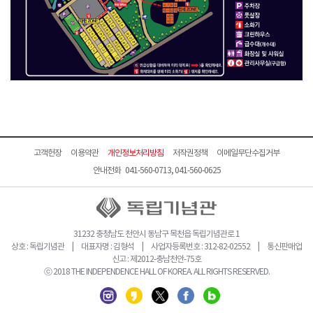
고객헌장
이용약관
개인정보처리방침
저작권정책
이메일무단수집거부
안내전화 041-560-0713, 041-560-0625
31232 충청남도 천안시 동남구 목천읍 독립기념관로 1
상호 : 독립기념관 | 대표자명 : 김형석 | 사업자등록번호 : 312-82-02552 | 통신판매업
신고 : 제2012-충남천안-75호
ⓒ 2018 THE INDEPENDENCE HALL OF KOREA. ALL RIGHTS RESERVED.