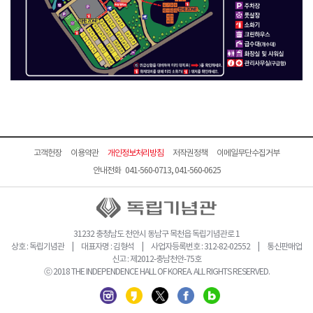
고객헌장
이용약관
개인정보처리방침
저작권정책
이메일무단수집거부
안내전화 041-560-0713, 041-560-0625
31232 충청남도 천안시 동남구 목천읍 독립기념관로 1
상호 : 독립기념관 | 대표자명 : 김형석 | 사업자등록번호 : 312-82-02552 | 통신판매업
신고 : 제2012-충남천안-75호
ⓒ 2018 THE INDEPENDENCE HALL OF KOREA. ALL RIGHTS RESERVED.