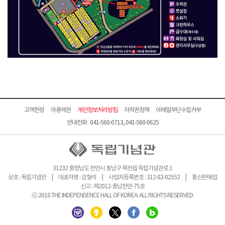
고객헌장
이용약관
개인정보처리방침
저작권정책
이메일무단수집거부
안내전화 041-560-0713, 041-560-0625
31232 충청남도 천안시 동남구 목천읍 독립기념관로 1
상호 : 독립기념관 | 대표자명 : 김형석 | 사업자등록번호 : 312-82-02552 | 통신판매업
신고 : 제2012-충남천안-75호
ⓒ 2018 THE INDEPENDENCE HALL OF KOREA. ALL RIGHTS RESERVED.