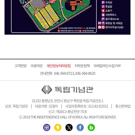
고객헌장
이용약관
개인정보처리방침
저작권정책
이메일무단수집거부
안내전화 041-560-0713, 041-560-0625
31232 충청남도 천안시 동남구 목천읍 독립기념관로 1
상호 : 독립기념관 | 대표자명 : 김형석 | 사업자등록번호 : 312-82-02552 | 통신판매업
신고 : 제2012-충남천안-75호
ⓒ 2018 THE INDEPENDENCE HALL OF KOREA. ALL RIGHTS RESERVED.