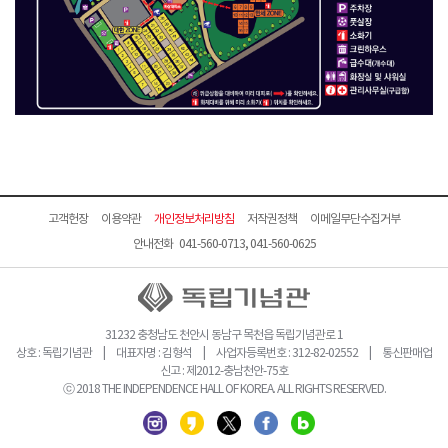
고객헌장
이용약관
개인정보처리방침
저작권정책
이메일무단수집거부
안내전화 041-560-0713, 041-560-0625
31232 충청남도 천안시 동남구 목천읍 독립기념관로 1
상호 : 독립기념관 | 대표자명 : 김형석 | 사업자등록번호 : 312-82-02552 | 통신판매업
신고 : 제2012-충남천안-75호
ⓒ 2018 THE INDEPENDENCE HALL OF KOREA. ALL RIGHTS RESERVED.