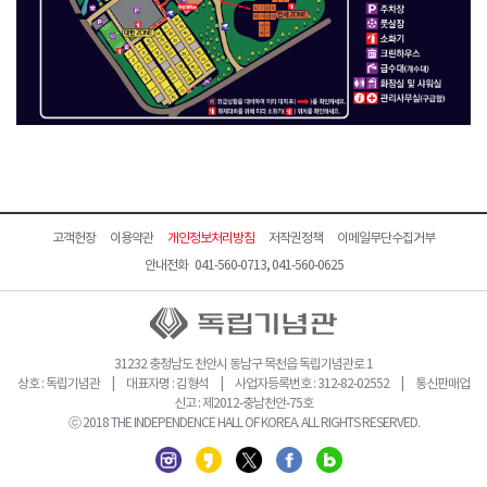
고객헌장
이용약관
개인정보처리방침
저작권정책
이메일무단수집거부
안내전화 041-560-0713, 041-560-0625
31232 충청남도 천안시 동남구 목천읍 독립기념관로 1
상호 : 독립기념관 | 대표자명 : 김형석 | 사업자등록번호 : 312-82-02552 | 통신판매업
신고 : 제2012-충남천안-75호
ⓒ 2018 THE INDEPENDENCE HALL OF KOREA. ALL RIGHTS RESERVED.