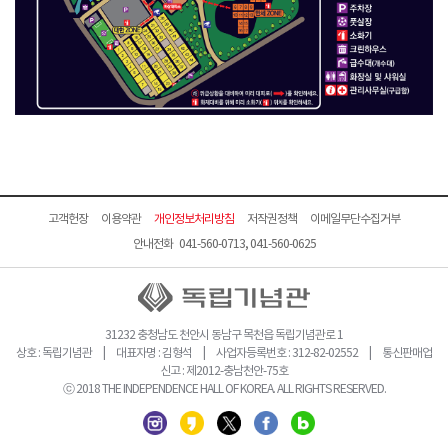
고객헌장
이용약관
개인정보처리방침
저작권정책
이메일무단수집거부
안내전화 041-560-0713, 041-560-0625
31232 충청남도 천안시 동남구 목천읍 독립기념관로 1
상호 : 독립기념관 | 대표자명 : 김형석 | 사업자등록번호 : 312-82-02552 | 통신판매업
신고 : 제2012-충남천안-75호
ⓒ 2018 THE INDEPENDENCE HALL OF KOREA. ALL RIGHTS RESERVED.