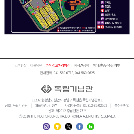
고객헌장
이용약관
개인정보처리방침
저작권정책
이메일무단수집거부
안내전화 041-560-0713, 041-560-0625
31232 충청남도 천안시 동남구 목천읍 독립기념관로 1
상호 : 독립기념관 | 대표자명 : 김형석 | 사업자등록번호 : 312-82-02552 | 통신판매업
신고 : 제2012-충남천안-75호
ⓒ 2018 THE INDEPENDENCE HALL OF KOREA. ALL RIGHTS RESERVED.