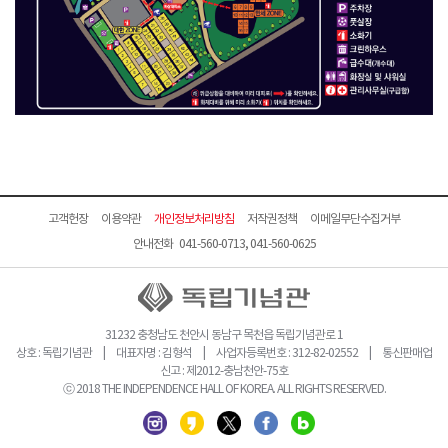
고객헌장
이용약관
개인정보처리방침
저작권정책
이메일무단수집거부
안내전화 041-560-0713, 041-560-0625
31232 충청남도 천안시 동남구 목천읍 독립기념관로 1
상호 : 독립기념관 | 대표자명 : 김형석 | 사업자등록번호 : 312-82-02552 | 통신판매업
신고 : 제2012-충남천안-75호
ⓒ 2018 THE INDEPENDENCE HALL OF KOREA. ALL RIGHTS RESERVED.